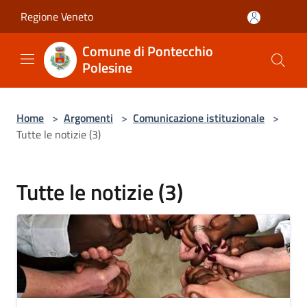
Salta al contenuto principale
Regione Veneto
Comune di Pontecchio
Polesine
Home
>
Argomenti
>
Comunicazione istituzionale
>
Tutte le notizie (3)
Tutte le notizie (3)