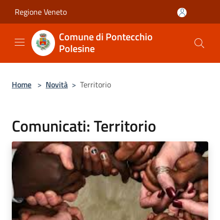
Salta al contenuto principale
Regione Veneto
Comune di Pontecchio
Polesine
Home
>
Novità
>
Territorio
Comunicati: Territorio